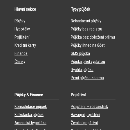
Hlavní sekce
Typy půjček
Půjčky
Nebankovní půjčky
Hypotéky
Půjčky bez registru
Pojištění
Půjčka bez doložení příjmu
Kreditní karty
Půjčky ihned na účet
Finance
SMS půjčka
Články
Půjčka před výplatou
Rychlá půjčka
První půjčka zdarma
Půjčky & Finance
Pojištění
Konsolidace půjček
Pojištění — rozcestník
Kalkulačka půjček
Havarijní pojištění
Americká hypotéka
Životní pojištění