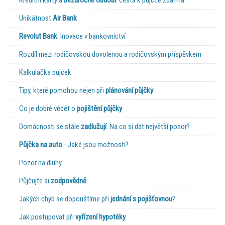
Kreditní karty a
bezúročné období
: cesta k půjčce zdarma
Unikátnost
Air Bank
Revolut Bank
: Inovace v bankovnictví
Rozdíl mezi rodičovskou dovolenou a rodičovským příspěvkem
Kalkulačka půjček
Tipy, které pomohou nejen při
plánování půjčky
Co je dobré vědět o
pojištění půjčky
Domácnosti se stále
zadlužují
. Na co si dát největší pozor?
Půjčka na auto
- Jaké jsou možnosti?
Pozor na dluhy
Půjčujte si
zodpovědně
Jakých chyb se dopouštíme při
jednání s pojišťovnou
?
Jak postupovat při
vyřízení hypotéky