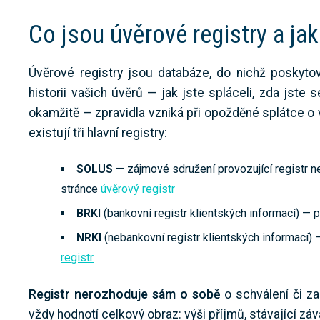
Co jsou úvěrové registry a jak
Úvěrové registry jsou databáze, do nichž poskytov
historii vašich úvěrů — jak jste spláceli, zda jste
okamžitě — zpravidla vzniká při opožděné splátce o
existují tři hlavní registry:
SOLUS
— zájmové sdružení provozující registr ne
stránce
úvěrový registr
BRKI
(bankovní registr klientských informací) —
NRKI
(nebankovní registr klientských informací)
registr
Registr nerozhoduje sám o sobě
o schválení či za
vždy hodnotí celkový obraz: výši příjmů, stávající zá