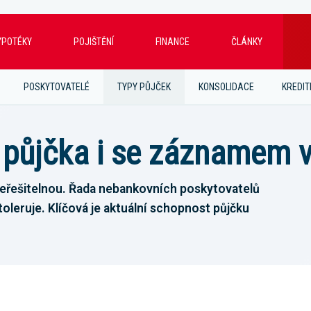
YPOTÉKY
POJIŠTĚNÍ
FINANCE
ČLÁNKY
POSKYTOVATELÉ
TYPY PŮJČEK
KONSOLIDACE
KREDIT
— půjčka i se záznamem
 neřešitelnou. Řada nebankovních poskytovatelů
oleruje. Klíčová je aktuální schopnost půjčku