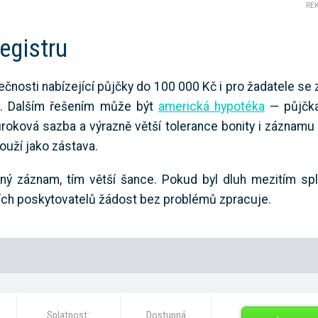
RE
egistru
olečnosti nabízející půjčky do 100 000 Kč i pro žadatele 
t. Dalším řešením může být
americká hypotéka
— půjčka
roková sazba a výrazně větší tolerance bonity i záznamu 
ouží jako zástava.
žný záznam, tím větší šance. Pokud byl dluh mezitím sp
ích poskytovatelů žádost bez problémů zpracuje.
Splatnost:
Dostupná