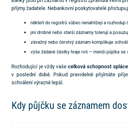
Banky jsou při záznamu v registru zpravidla velmi p
příjmy žadatele. Nebankovní poskytovatelé přistupují
někteří do registrů vůbec nenahlížejí a rozhodují 
jiní drobné nebo starší záznamy tolerují a posuzuj
závažný nebo čerstvý záznam komplikuje schvále
výše žádané částky hraje roli — menší půjčka se 
Rozhodující je vždy vaše
celková schopnost spláce
v poslední době. Pokud pravidelně přijímáte př
schválení výrazně lepší.
Kdy půjčku se záznamem dost