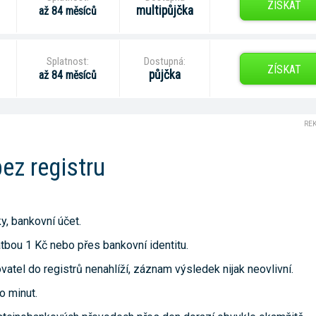
ZÍSKAT
multipůjčka
až 84 měsíců
Splatnost:
Dostupná:
ZÍSKAT
půjčka
až 84 měsíců
RE
ez registru
y, bankovní účet.
tbou 1 Kč nebo přes bankovní identitu.
tel do registrů nenahlíží, záznam výsledek nijak neovlivní.
o minut.