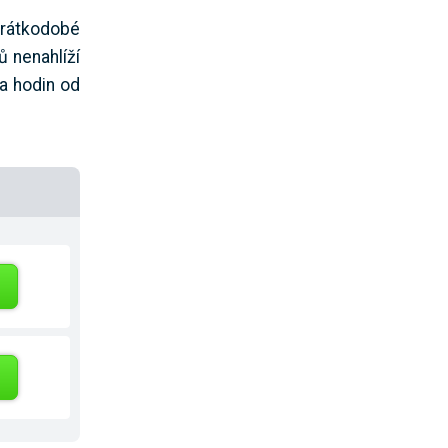
krátkodobé
 nenahlíží
ka hodin od