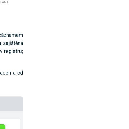
KLAMA
se záznamem
 zajištěná
v registru;
lacen a od