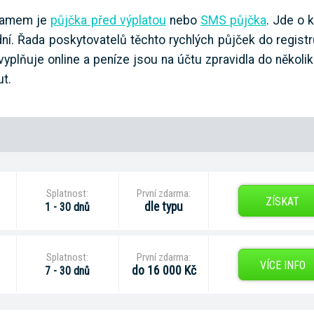
znamem je
půjčka před výplatou
nebo
SMS půjčka
. Jde o 
. Řada poskytovatelů těchto rychlých půjček do registrů
yplňuje online a peníze jsou na účtu zpravidla do několi
ut.
Splatnost:
První zdarma:
ZÍSKAT
dle typu
1 - 30 dnů
Splatnost:
První zdarma:
VÍCE INFO
do 16 000 Kč
7 - 30 dnů