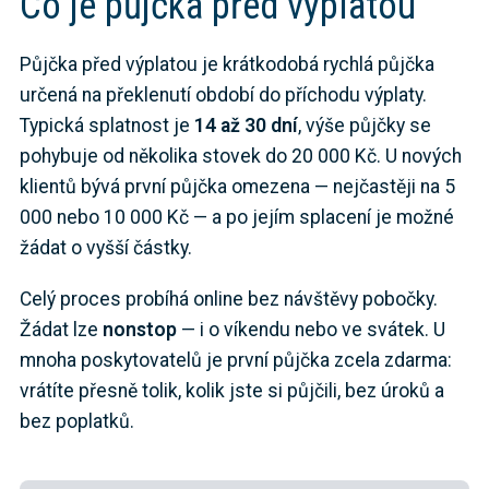
Co je půjčka před výplatou
Půjčka před výplatou je krátkodobá rychlá půjčka
určená na překlenutí období do příchodu výplaty.
Typická splatnost je
14 až 30 dní
, výše půjčky se
pohybuje od několika stovek do 20 000 Kč. U nových
klientů bývá první půjčka omezena — nejčastěji na 5
000 nebo 10 000 Kč — a po jejím splacení je možné
žádat o vyšší částky.
Celý proces probíhá online bez návštěvy pobočky.
Žádat lze
nonstop
— i o víkendu nebo ve svátek. U
mnoha poskytovatelů je první půjčka zcela zdarma:
vrátíte přesně tolik, kolik jste si půjčili, bez úroků a
bez poplatků.