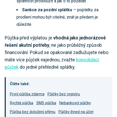
splatnost prodloužit a jak o to požádat
Sankce za pozdní splátku
— poplatky za
prodlení mohou být citelné; znát je předem je
důležité
Půjčka před výplatou je
vhodná jako jednorázové
řešení akutní potřeby
, ne jako průběžný způsob
financování. Pokud se opakovaně zadlužujete nebo
máte více půjček najednou, zvažte
konsolidaci
půjček
do jedné přehledné splátky.
Čtěte také:
První půjčka zdarma
Půjčky bez registru
Rychlá půjčka
SMS půjčka
Nebankovní půjčky
Půjčka bez doložení příjmu
Půjčky ihned na účet