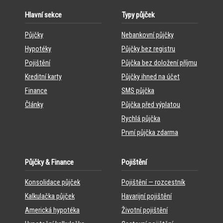
Hlavní sekce
Typy půjček
Půjčky
Nebankovní půjčky
Hypotéky
Půjčky bez registru
Pojištění
Půjčka bez doložení příjmu
Kreditní karty
Půjčky ihned na účet
Finance
SMS půjčka
Články
Půjčka před výplatou
Rychlá půjčka
První půjčka zdarma
Půjčky & Finance
Pojištění
Konsolidace půjček
Pojištění — rozcestník
Kalkulačka půjček
Havarijní pojištění
Americká hypotéka
Životní pojištění