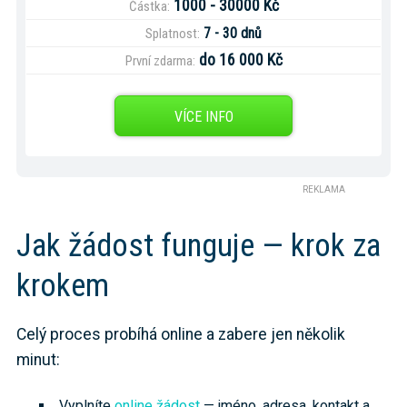
1000 - 30000 Kč
Částka:
7 - 30 dnů
Splatnost:
do 16 000 Kč
První zdarma:
VÍCE INFO
REKLAMA
Jak žádost funguje — krok za
krokem
Celý proces probíhá online a zabere jen několik
minut:
Vyplníte
online žádost
— jméno, adresa, kontakt a