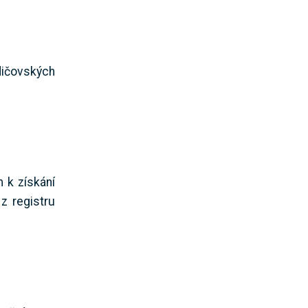
dičovských
 k získání
z registru