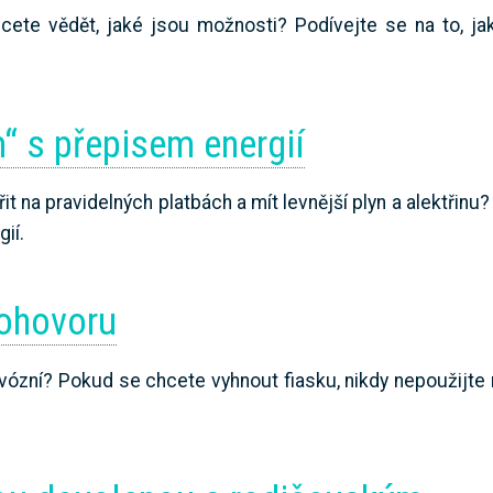
ete vědět, jaké jsou možnosti? Podívejte se na to, jak
“ s přepisem energií
t na pravidelných platbách a mít levnější plyn a alektřin
ií.
pohovoru
ervózní? Pokud se chcete vyhnout fiasku, nikdy nepoužijte