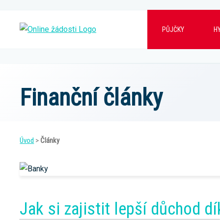
PŮJČKY
H
Finanční články
Úvod
>
Články
Jak si zajistit lepší důchod d