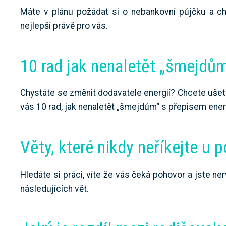
Máte v plánu požádat si o nebankovní půjčku a chc
nejlepší právě pro vás.
10 rad jak nenaletět „šmejdům
Chystáte se změnit dodavatele energií? Chcete ušetři
vás 10 rad, jak nenaletět „šmejdům“ s přepisem energ
Věty, které nikdy neříkejte u 
Hledáte si práci, víte že vás čeká pohovor a jste n
následujících vět.