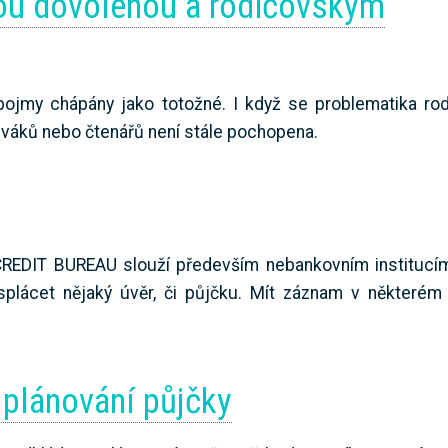
kou dovolenou a rodičovským
pojmy chápány jako totožné. I když se problematika ro
diváků nebo čtenářů není stále pochopena.
EDIT BUREAU slouží především nebankovním institucím
splácet nějaký úvěr, či půjčku. Mít záznam v některém 
 plánování půjčky