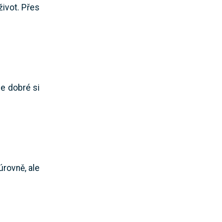
život. Přes
je dobré si
úrovně, ale