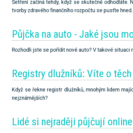
Šetření začíná tehdy, když se skutečně odhodláte.
tvorby zdravého finančního rozpočtu se pusťte hned.
Půjčka na auto - Jaké jsou m
Rozhodli jste se pořídit nové auto? V takové situaci 
Registry dlužníků: Víte o těc
Když se řekne registr dlužníků, mnohým lidem majíc
nejznámějších?
Lidé si nejraději půjčují online