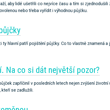
í, aby lidé ušetřili co nejvíce času a tím si zjednodušili 
ovolenou nebo třeba vyřídit i výhodnou půjčku.
 půjčky
ty hlavní patří pojištění půjčky. Co to vlastně znamená a 
. Na co si dát největší pozor?
jček zapříčinil v posledních letech nejen zvýšení životní 
teří se zadlužili.
ptoměnou