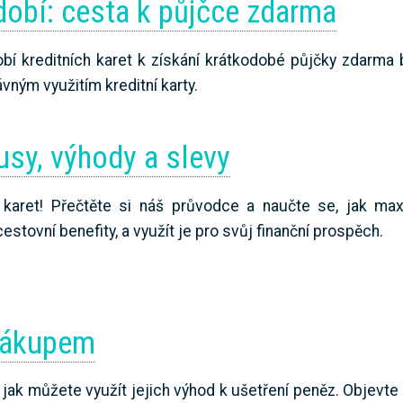
dobí: cesta k půjčce zdarma
í kreditních karet k získání krátkodobé půjčky zdarma 
ávným využitím kreditní karty.
usy, výhody a slevy
h karet! Přečtěte si náš průvodce a naučte se, jak max
stovní benefity, a využít je pro svůj finanční prospěch.
 nákupem
 jak můžete využít jejich výhod k ušetření peněz. Objevte