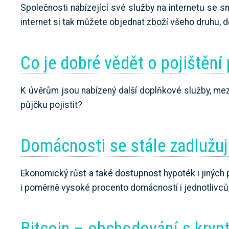
Společnosti nabízející své služby na internetu se snaž
internet si tak můžete objednat zboží všeho druhu, d
Co je dobré vědět o pojištění
K úvěrům jsou nabízený další doplňkové služby, mezi 
půjčku pojistit?
Domácnosti se stále zadlužují
Ekonomický růst a také dostupnost hypoték i jiných pů
i poměrně vysoké procento domácností i jednotlivců, k
Bitcoin – obchodování s kry