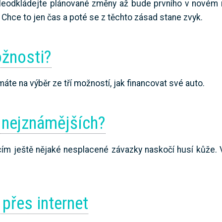
 Neodkládejte plánované změny až bude prvního v novém 
 Chce to jen čas a poté se z těchto zásad stane zvyk.
ožnosti?
máte na výběr ze tří možností, jak financovat své auto.
h nejznámějších?
ím ještě nějaké nesplacené závazky naskočí husí kůže. V
 přes internet