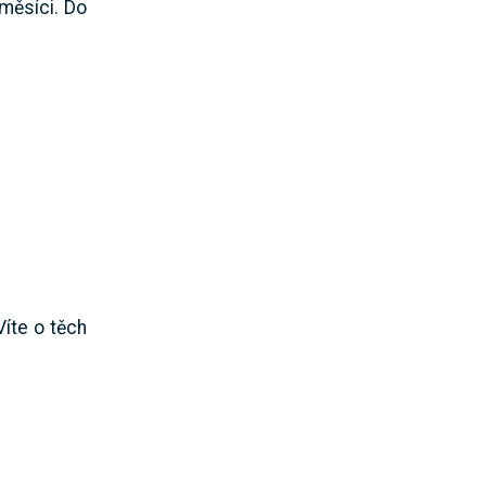
měsíci. Do
íte o těch