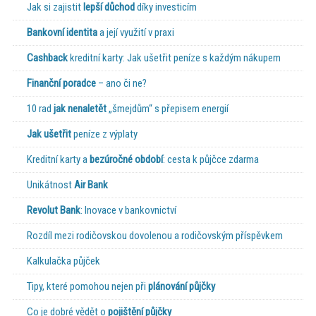
Jak si zajistit
lepší důchod
díky investicím
Bankovní identita
a její využití v praxi
Cashback
kreditní karty: Jak ušetřit peníze s každým nákupem
Finanční poradce
– ano či ne?
10 rad
jak nenaletět
„šmejdům“ s přepisem energií
Jak ušetřit
peníze z výplaty
Kreditní karty a
bezúročné období
: cesta k půjčce zdarma
Unikátnost
Air Bank
Revolut Bank
: Inovace v bankovnictví
Rozdíl mezi rodičovskou dovolenou a rodičovským příspěvkem
Kalkulačka půjček
Tipy, které pomohou nejen při
plánování půjčky
Co je dobré vědět o
pojištění půjčky