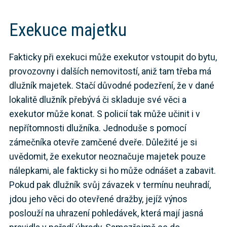
Exekuce majetku
Fakticky při exekuci může exekutor vstoupit do bytu,
provozovny i dalších nemovitostí, aniž tam třeba má
dlužník majetek. Stačí důvodné podezření, že v dané
lokalitě dlužník přebývá či skladuje své věci a
exekutor může konat. S policií tak může učinit i v
nepřítomnosti dlužníka. Jednoduše s pomocí
zámečníka otevře zamčené dveře. Důležité je si
uvědomit, že exekutor neoznačuje majetek pouze
nálepkami, ale fakticky si ho může odnášet a zabavit.
Pokud pak dlužník svůj závazek v termínu neuhradí,
jdou jeho věci do otevřené dražby, jejíž výnos
poslouží na uhrazení pohledávek, která mají jasná