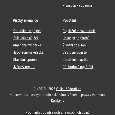
První půjčka zdarma
Půjčky & Finance
Pojištění
Konsolidace půjček
Pojištění — rozcestník
Kalkulačka půjček
Havarijní pojištění
Americká hypotéka
Životní pojištění
Hypoteční kalkulačka
Cestovní pojištění
Stavební spoření
Pojištění majetku
Úvěrový registr
Důchodové pojištění
(c) 2010 - 2026
OnlineŽádosti.cz
Kopírování autorských textů zakázáno. Všechna práva vyhrazena.
Kontakty
Podmínky použití a ochrana osobních údajů