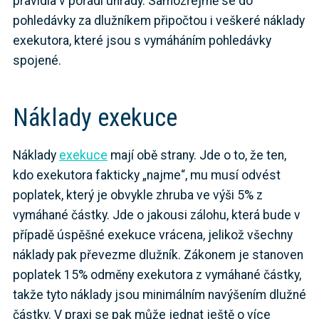
pravidla v pořadí úhrady. Samozřejmě se do
pohledávky za dlužníkem připočtou i veškeré náklady
exekutora, které jsou s vymáháním pohledávky
spojené.
Náklady exekuce
Náklady
exekuce
mají obě strany. Jde o to, že ten,
kdo exekutora fakticky „najme“, mu musí odvést
poplatek, který je obvykle zhruba ve výši 5% z
vymáhané částky. Jde o jakousi zálohu, která bude v
případě úspěšné exekuce vrácena, jelikož všechny
náklady pak převezme dlužník. Zákonem je stanoven
poplatek 15% odměny exekutora z vymáhané částky,
takže tyto náklady jsou minimálním navýšením dlužné
částky. V praxi se pak může jednat ještě o více