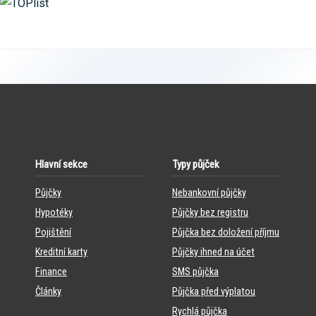
Hlavní sekce
Typy půjček
Půjčky
Nebankovní půjčky
Hypotéky
Půjčky bez registru
Pojištění
Půjčka bez doložení příjmu
Kreditní karty
Půjčky ihned na účet
Finance
SMS půjčka
Články
Půjčka před výplatou
Rychlá půjčka