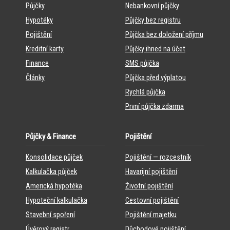
Půjčky
Nebankovní půjčky
Hypotéky
Půjčky bez registru
Pojištění
Půjčka bez doložení příjmu
Kreditní karty
Půjčky ihned na účet
Finance
SMS půjčka
Články
Půjčka před výplatou
Rychlá půjčka
První půjčka zdarma
Půjčky & Finance
Pojištění
Konsolidace půjček
Pojištění — rozcestník
Kalkulačka půjček
Havarijní pojištění
Americká hypotéka
Životní pojištění
Hypoteční kalkulačka
Cestovní pojištění
Stavební spoření
Pojištění majetku
Úvěrový registr
Důchodové pojištění