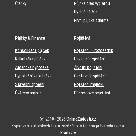
Články
Půjčka před výplatou
Rychlá půjčka
První půjčka zdarma
Půjčky & Finance
Pojištění
Konsolidace půjček
Pojištění — rozcestník
Kalkulačka půjček
Havarijní pojištění
Americká hypotéka
Životní pojištění
Hypoteční kalkulačka
Cestovní pojištění
Stavební spoření
Pojištění majetku
Úvěrový registr
Důchodové pojištění
(c) 2010 - 2026
OnlineŽádosti.cz
Kopírování autorských textů zakázáno. Všechna práva vyhrazena.
Kontakty