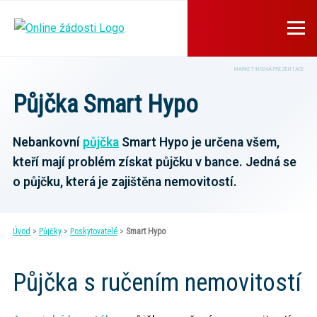
MARKETINGOVÁ PREZENTACE
Půjčka Smart Hypo
Nebankovní
půjčka
Smart Hypo je určena všem,
kteří mají problém získat půjčku v bance. Jedná se
o půjčku, která je zajištěna nemovitostí.
Úvod
>
Půjčky
>
Poskytovatelé
>
Smart Hypo
Půjčka s ručením nemovitostí