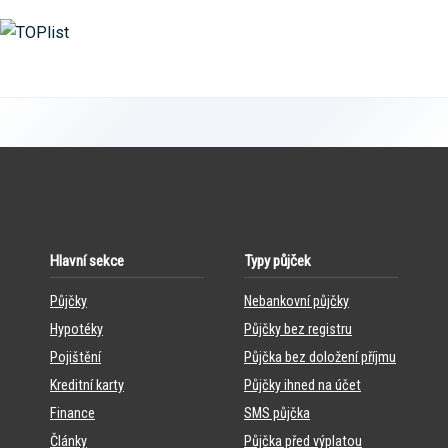
Hlavní sekce
Typy půjček
Půjčky
Nebankovní půjčky
Hypotéky
Půjčky bez registru
Pojištění
Půjčka bez doložení příjmu
Kreditní karty
Půjčky ihned na účet
Finance
SMS půjčka
Články
Půjčka před výplatou