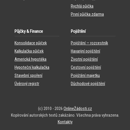
Rychlá půjčka
První půjčka zdarma
Půjčky & Finance
Pojištění
Konsolidace půjček
Pojištění — rozcestník
Kalkulačka půjček
Havarijní pojištění
Americká hypotéka
Životní pojištění
Hypoteční kalkulačka
Cestovní pojištění
Stavební spoření
Pojištění majetku
Úvěrový registr
Důchodové pojištění
(c) 2010 - 2026
OnlineŽádosti.cz
Kopírování autorských textů zakázáno. Všechna práva vyhrazena.
Kontakty