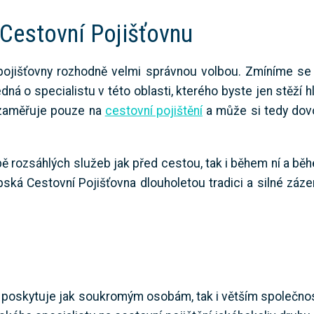
 Cestovní Pojišťovnu
o pojišťovny rozhodně velmi správnou volbou. Zmíníme se
dná o specialistu v této oblasti, kterého byste jen stěží h
 zaměřuje pouze na
cestovní pojištění
a může si tedy dovo
bě rozsáhlých služeb jak před cestou, tak i během ní a b
ská Cestovní Pojišťovna dlouholetou tradici a silné zázem
y poskytuje jak soukromým osobám, tak i větším společn