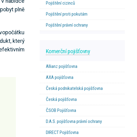
. V nabídce
Pojištění cizinců
 pobyt plně
Pojištění proti pokutám
Pojištění právní ochrany
rvopočátku
dukt, který
efektivním
Komerční pojišťovny
Allianz pojišťovna
AXA pojišťovna
Česká podnikatelská pojišťovna
Česká pojišťovna
ČSOB Pojišťovna
D.A.S. pojišťovna právní ochrany
DIRECT Pojišťovna