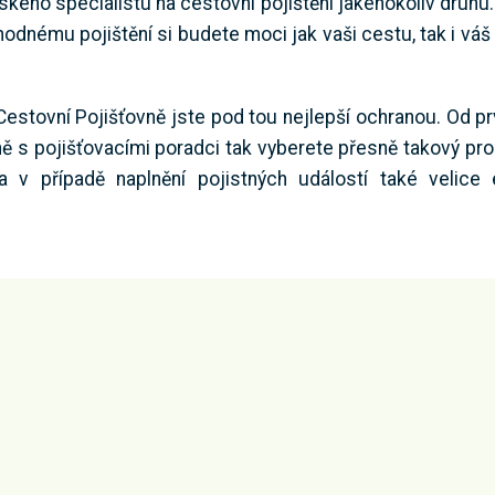
kého specialistu na cestovní pojištění jakéhokoliv druhu
odnému pojištění si budete moci jak vaši cestu, tak i váš
estovní Pojišťovně jste pod tou nejlepší ochranou. Od p
čně s pojišťovacími poradci tak vyberete přesně takový pro
 v případě naplnění pojistných událostí také velice 