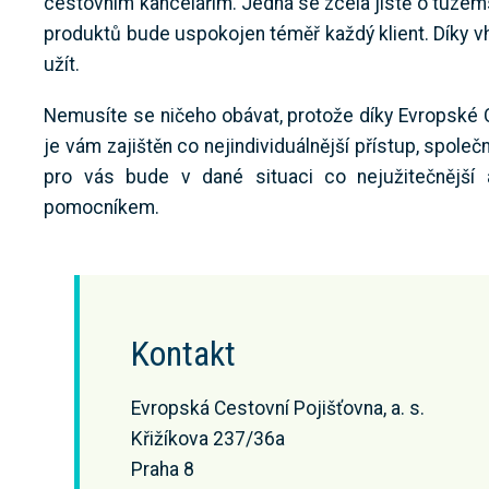
cestovním kancelářím. Jedná se zcela jistě o tuzems
produktů bude uspokojen téměř každý klient. Díky vh
užít.
Nemusíte se ničeho obávat, protože díky Evropské C
je vám zajištěn co nejindividuálnější přístup, spole
pro vás bude v dané situaci co nejužitečnější a
pomocníkem.
Kontakt
Evropská Cestovní Pojišťovna, a. s.
Křižíkova 237/36a
Praha 8