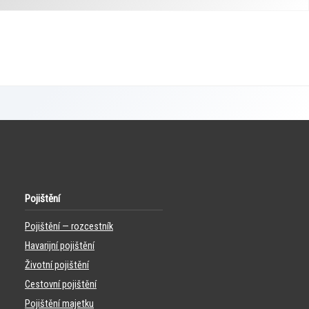
Pojištění
Pojištění — rozcestník
Havarijní pojištění
Životní pojištění
Cestovní pojištění
Pojištění majetku