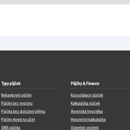
Typy půjček
Půjčky & Finance
Nebankovní půjčky
Konsolidace půjček
Půjčky bez registru
Kalkulačka půjček
Půjčka bez doložení příjmu
Americká hypotéka
Půjčky ihned na účet
Hypoteční kalkulačka
SMS půjčka
Stavební spoření